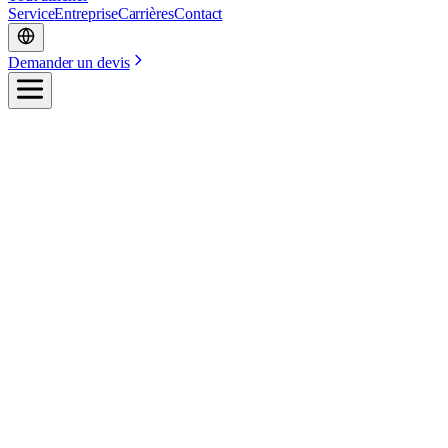
Service
Entreprise
Carrières
Contact
Demander un devis
Accueil
/
Secteurs
/
Viande