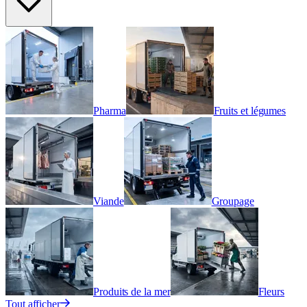
Pharma
Fruits et légumes
Viande
Groupage
Produits de la mer
Fleurs
Tout afficher