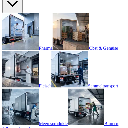
Pharma
Obst & Gemüse
Fleisch
Sammeltransport
Meeresprodukte
Blumen